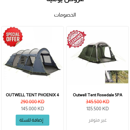
الخصومات
OUTWELL TENT PHOENIX 4
Outwell Tent Rosedale 5PA
290.000 KD
345.500 KD
145.000 KD
185.500 KD
غير متوفر
إضافة للسلة