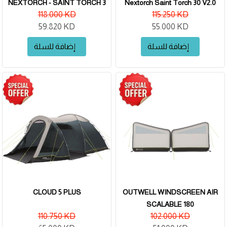
NEXTORCH - SAINT TORCH 3
Nextorch Saint Torch 30 V2.0
118.000 KD
115.250 KD
59.820 KD
55.000 KD
إضافة للسلة
إضافة للسلة
CLOUD 5 PLUS
OUTWELL WINDSCREEN AIR
SCALABLE 180
110.750 KD
102.000 KD