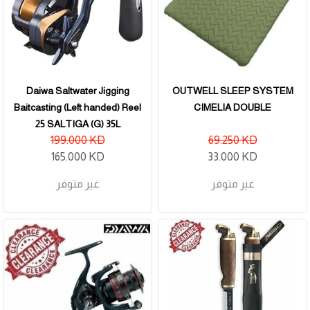
Daiwa Saltwater Jigging
OUTWELL SLEEP SYSTEM
Baitcasting (Left handed) Reel
CIMELIA DOUBLE
25 SALTIGA (G) 35L
199.000 KD
69.250 KD
165.000 KD
33.000 KD
غير متوفر
غير متوفر