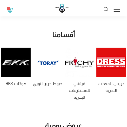
0
أقسامنا
بروكس
دريس للمعدات
فرتشي
خيوط حرير التوري
K
لمستلزمات
البحرية
للمستلزمات
البحرية
البحرية
عروض يومية