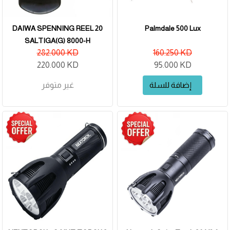
DAIWA SPENNING REEL 20
Palmdale 500 Lux
SALTIGA(G) 8000-H
282.000 KD
160.250 KD
220.000 KD
95.000 KD
إضافة للسلة
غير متوفر