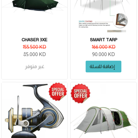
CHASER 3XE
SMART TARP
155.500 KD
166.000 KD
85.000 KD
90.000 KD
إضافة للسلة
غير متوفر