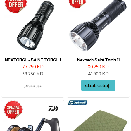
NEXTORCH - SAINT TORCH 1
Nextorch Saint Torch 11
77.750 KD
80.250 KD
39.750 KD
41.900 KD
إضافة للسلة
غير متوفر